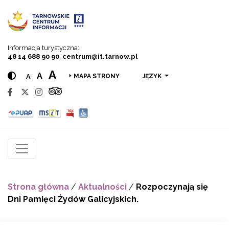
Przejdź do menu
Przejdź do treści
Przejdź do wyszukiwarki
Informacja turystyczna:
48 14 688 90 90
,
centrum@it.tarnow.pl
A
A
A
JĘZYK
MAPA STRONY
Strona główna
/
Aktualności
/
Rozpoczynają się
Dni Pamięci Żydów Galicyjskich.