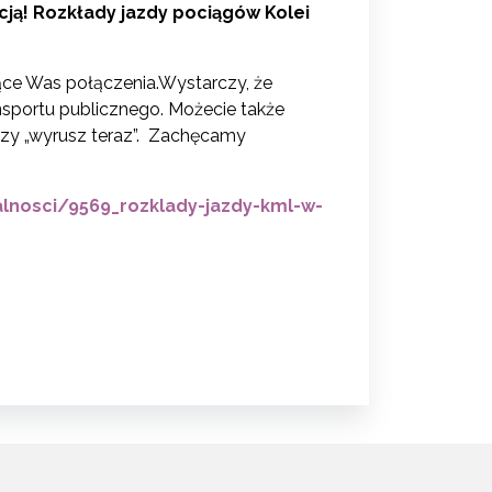
ją! Rozkłady jazdy pociągów Kolei
ące Was połączenia.Wystarczy, że
ansportu publicznego. Możecie także
przy „wyrusz teraz”. Zachęcamy
alnosci/9569_rozklady-jazdy-kml-w-