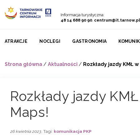
Przejdź do menu
Przejdź do treści
Przejdź do wyszukiwarki
Informacja turystyczna:
48 14 688 90 90
,
centrum@it.tarnow.pl
ATRAKCJE
NOCLEGI
GASTRONOMIA
KOMUNIK
Strona główna
/
Aktualności
/
Rozkłady jazdy KMŁ w
Rozkłady jazdy KMŁ
Maps!
, Tagi:
komunikacja PKP
26 kwietnia 2023