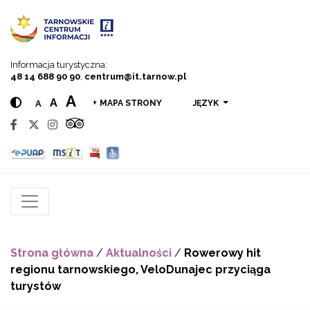
Przejdź do menu
Przejdź do treści
Przejdź do wyszukiwarki
Informacja turystyczna:
48 14 688 90 90
,
centrum@it.tarnow.pl
A
A
A
JĘZYK
MAPA STRONY
Strona główna
/
Aktualności
/
Rowerowy hit
regionu tarnowskiego, VeloDunajec przyciąga
turystów