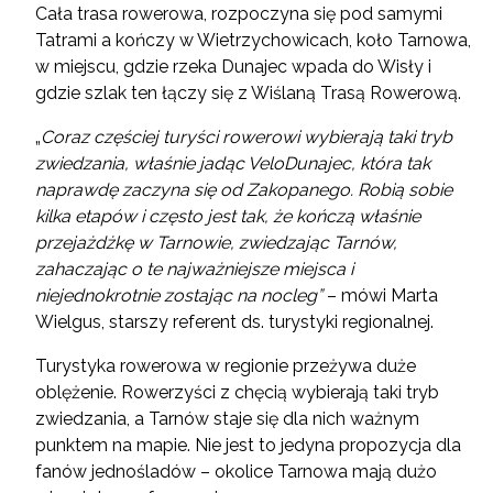
Cała trasa rowerowa, rozpoczyna się pod samymi
Tatrami a kończy w Wietrzychowicach, koło Tarnowa,
w miejscu, gdzie rzeka Dunajec wpada do Wisły i
gdzie szlak ten łączy się z Wiślaną Trasą Rowerową.
„
Coraz częściej turyści rowerowi wybierają taki tryb
zwiedzania, właśnie jadąc VeloDunajec, która tak
naprawdę zaczyna się od Zakopanego. Robią sobie
kilka etapów i często jest tak, że kończą właśnie
przejażdżkę w Tarnowie, zwiedzając Tarnów,
zahaczając o te najważniejsze miejsca i
niejednokrotnie zostając na nocleg”
– mówi Marta
Wielgus, starszy referent ds. turystyki regionalnej.
Turystyka rowerowa w regionie przeżywa duże
oblężenie. Rowerzyści z chęcią wybierają taki tryb
zwiedzania, a Tarnów staje się dla nich ważnym
punktem na mapie. Nie jest to jedyna propozycja dla
fanów jednośladów – okolice Tarnowa mają dużo