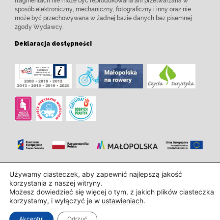
fragmentach nie może być reprodukowana ani przetwarzana w
sposób elektroniczny, mechaniczny, fotograficzny i inny oraz nie
może być przechowywana w żadnej bazie danych bez pisemnej
zgody Wydawcy.
Deklaracja dostępności
Zaprojektowanie i wdrożenie:
InTechHouse.com
Używamy ciasteczek, aby zapewnić najlepszą jakość
korzystania z naszej witryny.
Możesz dowiedzieć się więcej o tym, z jakich plików ciasteczka
korzystamy, i wyłączyć je w
ustawieniach
.
Akceptuj
Odrzuć