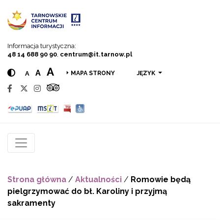
Przejdź do menu
Przejdź do treści
Przejdź do wyszukiwarki
Informacja turystyczna:
48 14 688 90 90
,
centrum@it.tarnow.pl
A
A
A
JĘZYK
MAPA STRONY
Strona główna
/
Aktualności
/
Romowie będą
pielgrzymować do bł. Karoliny i przyjmą
sakramenty