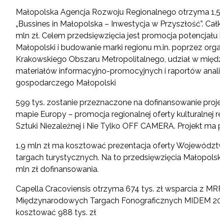
Małopolska Agencja Rozwoju Regionalnego otrzyma 1,5 
„Bussines in Małopolska – Inwestycja w Przyszłość”. Cał
mln zł. Celem przedsięwzięcia jest promocja potencjał
Małopolski i budowanie marki regionu m.in. poprzez org
Krakowskiego Obszaru Metropolitalnego, udział w mię
materiałów informacyjno-promocyjnych i raportów anal
gospodarczego Małopolski
599 tys. zostanie przeznaczone na dofinansowanie pr
mapie Europy – promocja regionalnej oferty kulturalnej
Sztuki Niezależnej i Nie Tylko OFF CAMERA. Projekt ma 
1,9 mln zł ma kosztować prezentacja oferty Wojewódz
targach turystycznych. Na to przedsięwzięcia Małopols
mln zł dofinansowania.
Capella Cracoviensis otrzyma 674 tys. zł wsparcia z M
Międzynarodowych Targach Fonograficznych MIDEM 201
kosztować 988 tys. zł