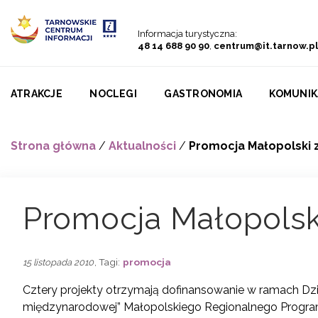
Przejdź do menu
Przejdź do treści
Przejdź do wyszukiwarki
Informacja turystyczna:
48 14 688 90 90
,
centrum@it.tarnow.pl
ATRAKCJE
NOCLEGI
GASTRONOMIA
KOMUNIK
Strona główna
/
Aktualności
/
Promocja Małopolski z
Promocja Małopolski
, Tagi:
promocja
15 listopada 2010
Cztery projekty otrzymają dofinansowanie w ramach Dzia
międzynarodowej” Małopolskiego Regionalnego Program