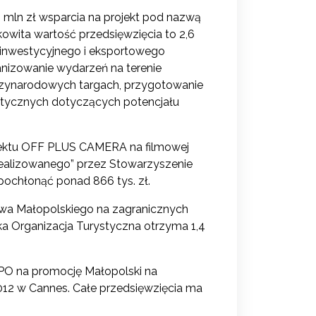
mln zł wsparcia na projekt pod nazwą
kowita wartość przedsięwzięcia to 2,6
u inwestycyjnego i eksportowego
anizowanie wydarzeń na terenie
dzynarodowych targach, przygotowanie
itycznych dotyczących potencjału
ojektu OFF PLUS CAMERA na filmowej
 realizowanego” przez Stowarzyszenie
pochłonąć ponad 866 tys. zł.
twa Małopolskiego na zagranicznych
ka Organizacja Turystyczna otrzyma 1,4
RPO na promocję Małopolski na
2 w Cannes. Całe przedsięwzięcia ma