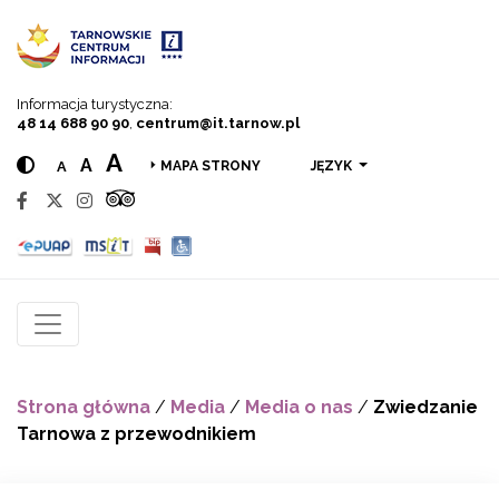
Przejdź do menu
Przejdź do treści
Przejdź do wyszukiwarki
Informacja turystyczna:
48 14 688 90 90
,
centrum@it.tarnow.pl
A
A
A
JĘZYK
MAPA STRONY
Strona główna
/
Media
/
Media o nas
/
Zwiedzanie
Tarnowa z przewodnikiem