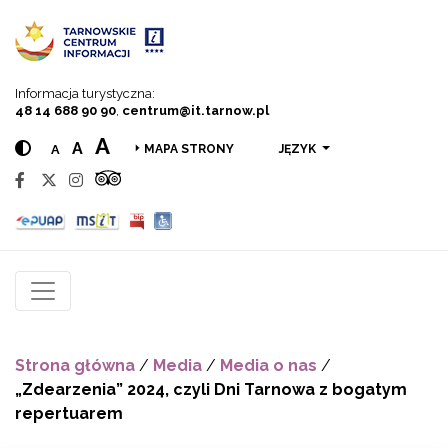
Przejdź do menu
Przejdź do treści
Przejdź do wyszukiwarki
Informacja turystyczna:
48 14 688 90 90
,
centrum@it.tarnow.pl
A
A
A
JĘZYK
MAPA STRONY
Strona główna
/
Media
/
Media o nas
/
„Zdearzenia” 2024, czyli Dni Tarnowa z bogatym
repertuarem