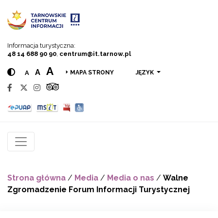
Przejdź do menu
Przejdź do treści
Przejdź do wyszukiwarki
Informacja turystyczna:
48 14 688 90 90
,
centrum@it.tarnow.pl
A
A
A
JĘZYK
MAPA STRONY
Strona główna
/
Media
/
Media o nas
/
Walne
Zgromadzenie Forum Informacji Turystycznej