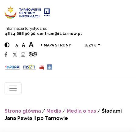
Przejdź do menu
Przejdź do treści
Przejdź do wyszukiwarki
Informacja turystyczna:
48 14 688 90 90
,
centrum@it.tarnow.pl
A
A
A
JĘZYK
MAPA STRONY
Strona główna
/
Media
/
Media o nas
/
Śladami
Jana Pawła II po Tarnowie