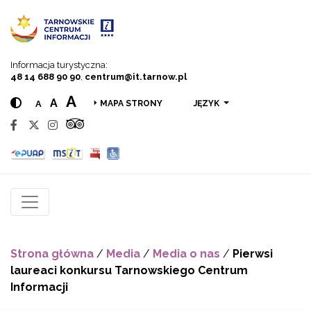
Przejdź do menu
Przejdź do treści
Przejdź do wyszukiwarki
Informacja turystyczna:
48 14 688 90 90
,
centrum@it.tarnow.pl
A
A
A
JĘZYK
MAPA STRONY
Strona główna
/
Media
/
Media o nas
/
Pierwsi
laureaci konkursu Tarnowskiego Centrum
Informacji