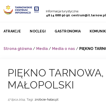
Przejdź do menu
Przejdź do treści
Przejdź do wyszukiwarki
Informacja turystyczna:
48 14 688 90 90
,
centrum@it.tarnow.pl
ATRAKCJE
NOCLEGI
GASTRONOMIA
KOMUNIK
Strona główna
/
Media
/
Media o nas
/
PIĘKNO TARN
PIĘKNO TARNOWA,
MAŁOPOLSKI
, Tagi:
zrobcie-halas.pl
17 lipca 2014