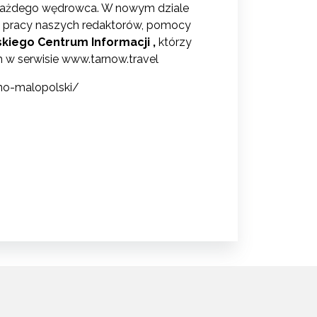
każdego wędrowca. W nowym dziale
ęki pracy naszych redaktorów, pomocy
kiego Centrum Informacji
,
którzy
 w serwisie
www.tarnow.travel
kno-malopolski/