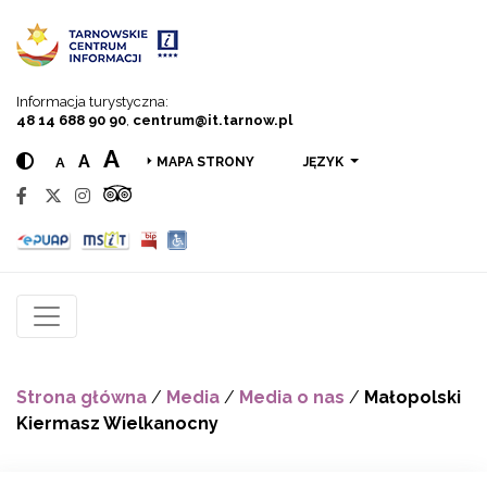
Przejdź do menu
Przejdź do treści
Przejdź do wyszukiwarki
Informacja turystyczna:
48 14 688 90 90
,
centrum@it.tarnow.pl
A
A
A
JĘZYK
MAPA STRONY
Strona główna
/
Media
/
Media o nas
/
Małopolski
Kiermasz Wielkanocny