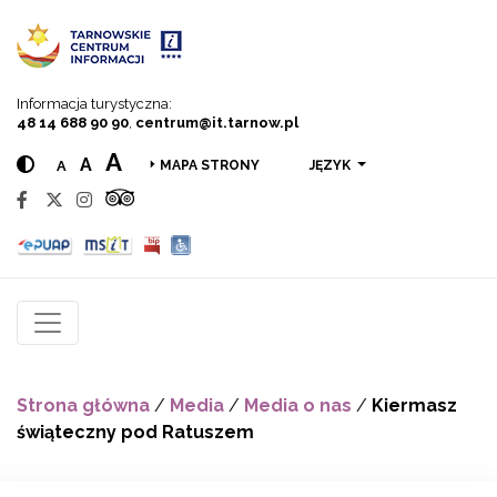
Przejdź do menu
Przejdź do treści
Przejdź do wyszukiwarki
Informacja turystyczna:
48 14 688 90 90
,
centrum@it.tarnow.pl
A
A
A
JĘZYK
MAPA STRONY
Strona główna
/
Media
/
Media o nas
/
Kiermasz
świąteczny pod Ratuszem