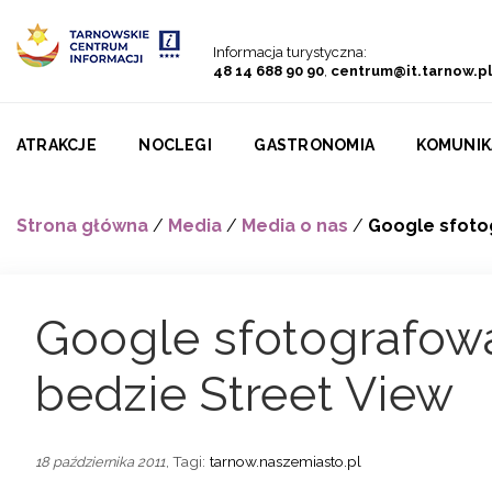
Przejdź do menu
Przejdź do treści
Przejdź do wyszukiwarki
Informacja turystyczna:
48 14 688 90 90
,
centrum@it.tarnow.pl
ATRAKCJE
NOCLEGI
GASTRONOMIA
KOMUNIK
Strona główna
/
Media
/
Media o nas
/
Google sfoto
Google sfotografow
bedzie Street View
, Tagi:
tarnow.naszemiasto.pl
18 października 2011