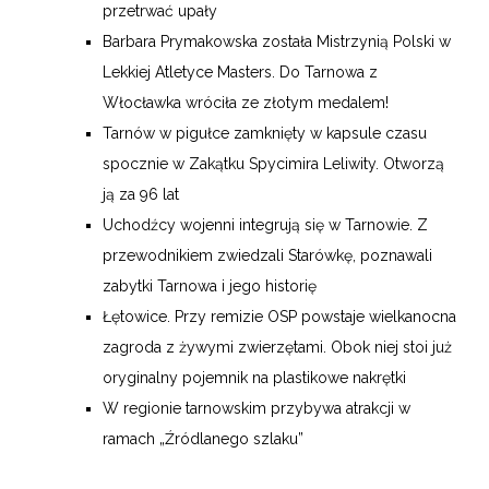
przetrwać upały
Barbara Prymakowska została Mistrzynią Polski w
Lekkiej Atletyce Masters. Do Tarnowa z
Włocławka wróciła ze złotym medalem!
Tarnów w pigułce zamknięty w kapsule czasu
spocznie w Zakątku Spycimira Leliwity. Otworzą
ją za 96 lat
Uchodźcy wojenni integrują się w Tarnowie. Z
przewodnikiem zwiedzali Starówkę, poznawali
zabytki Tarnowa i jego historię
Łętowice. Przy remizie OSP powstaje wielkanocna
zagroda z żywymi zwierzętami. Obok niej stoi już
oryginalny pojemnik na plastikowe nakrętki
W regionie tarnowskim przybywa atrakcji w
ramach „Źródlanego szlaku”