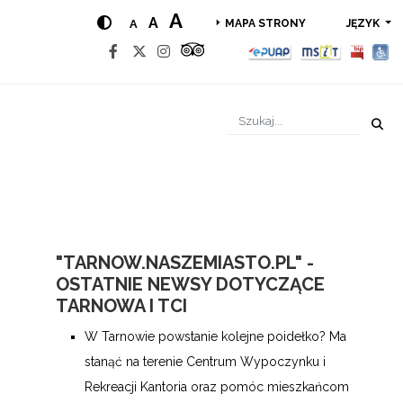
A
A
A
JĘZYK
MAPA STRONY
"TARNOW.NASZEMIASTO.PL" -
OSTATNIE NEWSY DOTYCZĄCE
TARNOWA I TCI
W Tarnowie powstanie kolejne poidełko? Ma
stanąć na terenie Centrum Wypoczynku i
Rekreacji Kantoria oraz pomóc mieszkańcom