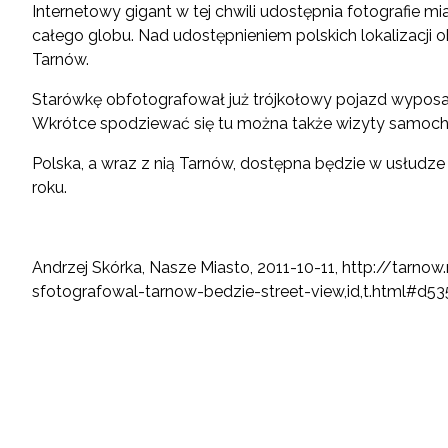
Internetowy gigant w tej chwili udostępnia fotografie mia
całego globu. Nad udostępnieniem polskich lokalizacji o
Tarnów.
Starówkę obfotografował już trójkołowy pojazd wyposa
Wkrótce spodziewać się tu można także wizyty samoch
Polska, a wraz z nią Tarnów, dostępna będzie w usłudze
roku.
Andrzej Skórka, Nasze Miasto, 2011-10-11,
http://tarnow
sfotografowal-tarnow-bedzie-street-view,id,t.html#d5