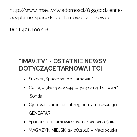
http://www.imav.tv/wiadomosci/839,codzienne-
bezplatne-spacerki-po-tarnowie-z-przewod
RCIT.421-100/16
"IMAV.TV" - OSTATNIE NEWSY
DOTYCZĄCE TARNOWA I TCI
Sukces „Spacerów po Tarnowie”
Co największą atrakcją turystyczną Tarnowa?
[Sonda]
Cyfrowa skarbnica subregionu tarnowskiego
GENEATAR.
Spacerki po Tarnowie również we wrześniu
MAGAZYN MIEJSKI 25.08.2016 – Małopolska