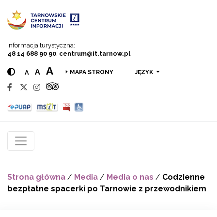
Przejdź do menu
Przejdź do treści
Przejdź do wyszukiwarki
Informacja turystyczna:
48 14 688 90 90
,
centrum@it.tarnow.pl
A
A
A
JĘZYK
MAPA STRONY
Strona główna
/
Media
/
Media o nas
/
Codzienne
bezpłatne spacerki po Tarnowie z przewodnikiem