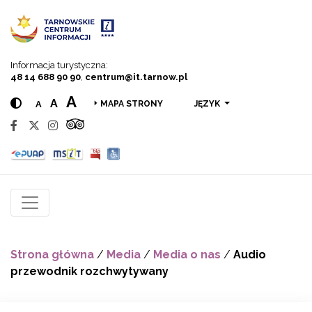
Przejdź do menu
Przejdź do treści
Przejdź do wyszukiwarki
Informacja turystyczna:
48 14 688 90 90
,
centrum@it.tarnow.pl
A
A
A
JĘZYK
MAPA STRONY
Strona główna
/
Media
/
Media o nas
/
Audio
przewodnik rozchwytywany