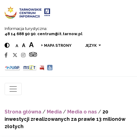
Przejdź do menu
Przejdź do treści
Przejdź do wyszukiwarki
Informacja turystyczna:
48 14 688 90 90
,
centrum@it.tarnow.pl
A
A
A
JĘZYK
MAPA STRONY
Strona główna
/
Media
/
Media o nas
/
20
inwestycji zrealizowanych za prawie 13 milionów
złotych