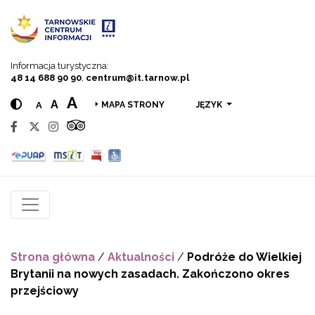
Przejdź do menu
Przejdź do treści
Przejdź do wyszukiwarki
Informacja turystyczna:
48 14 688 90 90
,
centrum@it.tarnow.pl
A
A
A
JĘZYK
MAPA STRONY
Strona główna
/
Aktualności
/
Podróże do Wielkiej
Brytanii na nowych zasadach. Zakończono okres
przejściowy