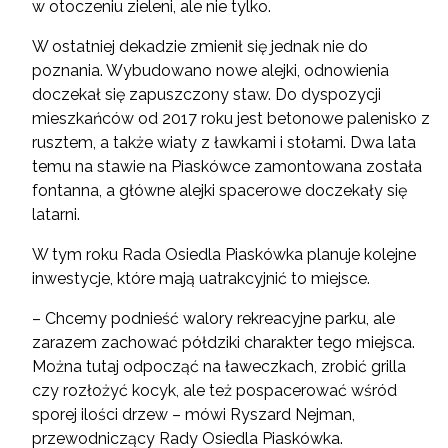
w otoczeniu zieleni, ale nie tylko.
W ostatniej dekadzie zmienił się jednak nie do
poznania. Wybudowano nowe alejki, odnowienia
doczekał się zapuszczony staw. Do dyspozycji
mieszkańców od 2017 roku jest betonowe palenisko z
rusztem, a także wiaty z ławkami i stołami. Dwa lata
temu na stawie na Piaskówce zamontowana została
fontanna, a główne alejki spacerowe doczekały się
latarni.
W tym roku Rada Osiedla Piaskówka planuje kolejne
inwestycje, które mają uatrakcyjnić to miejsce.
– Chcemy podnieść walory rekreacyjne parku, ale
zarazem zachować półdziki charakter tego miejsca.
Można tutaj odpocząć na ławeczkach, zrobić grilla
czy rozłożyć kocyk, ale też pospacerować wśród
sporej ilości drzew – mówi Ryszard Nejman,
przewodniczący Rady Osiedla Piaskówka.