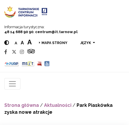
Przejdź do menu
Przejdź do treści
Przejdź do wyszukiwarki
Informacja turystyczna:
48 14 688 90 90
,
centrum@it.tarnow.pl
A
A
A
JĘZYK
MAPA STRONY
Strona główna
/
Aktualności
/
Park Piaskówka
zyska nowe atrakcje