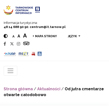
Przejdź do menu
Przejdź do treści
Przejdź do wyszukiwarki
Informacja turystyczna:
48 14 688 90 90
,
centrum@it.tarnow.pl
A
A
A
JĘZYK
MAPA STRONY
Strona główna
/
Aktualności
/
Od jutra cmentarze
otwarte całodobowo