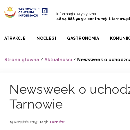
Przejdź do menu
Przejdź do treści
Przejdź do wyszukiwarki
Informacja turystyczna:
48 14 688 90 90
,
centrum@it.tarnow.pl
ATRAKCJE
NOCLEGI
GASTRONOMIA
KOMUNIK
Strona główna
/
Aktualności
/
Newsweek o uchodźca
Newsweek o uchod
Tarnowie
, Tagi:
Tarnów
15 września 2015