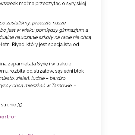
sweek można przeczytać o syryjskiej
 co zastaliśmy, przeszło nasze
y, bo jest w wieku pomiędzy gimnazjum a
ualne nauczanie szkoły na razie nie chcą
etni Riyad, który jest specjalistą od
ina zapamiętała Syrię i w trakcie
mu rozbita od strzałów, sąsiedni blok
miasto, zieleń, ludzie – bardzo
yscy chcą mieszkać w Tarnowie
. –
tronie 33.
ort-o-