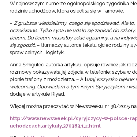
W najnowszym numerze ogólnopolskiego tygodnika New
rodzinie uchodźców, która osiedliła się w Tarnowie.
–
Z grubsza wiedzieliśmy, czego się spodziewać. Ale to,
oczekiwania. Tylko syna nie udało się zapisać do szkoł
liceum. Do liceum musiałby zdać egzaminy, a na indywid
się zgodzić.
– tłumaczy autorce tekstu ojciec rodziny 47-l
spraw celnych i logistyki.
Anna Śmigulec, autorka artykułu opisuje również jak rodz
rozmowy pokazywała jej zdjęcia w telefonie: szyba w do
płonie trafiony z moździerza. – A t
utaj wszystko piękne: 
welcoming.
Opowiadam o tym innym Syryjczykom i wsz
dodaje w artykule Riyad.
Więcej można przeczytać w Newsweeku, nr 38/2015 na s
http://www.newsweek.pl/syryjczycy-w-polsce-rap
uchodzcach,artykuly,370383,1,z.html