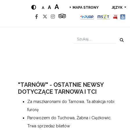
A
A
A
JĘZYK
MAPA STRONY
"TARNÓW" - OSTATNIE NEWSY
DOTYCZĄCE TARNOWA I TCI
Za maszkaronami do Tarnowa. Ta atrakcja robi
furorę
Parowozem do Tuchowa, Żabna i Ciężkowic.
Trwa sprzedaż biletów