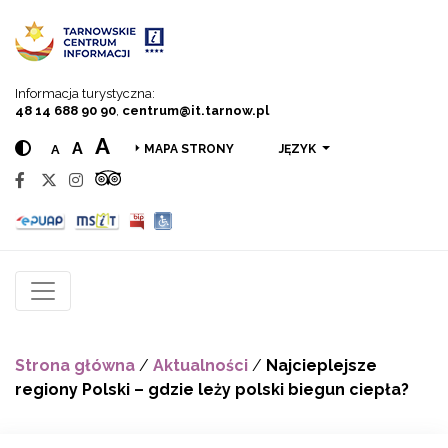
Przejdź do menu
Przejdź do treści
Przejdź do wyszukiwarki
Informacja turystyczna:
48 14 688 90 90
,
centrum@it.tarnow.pl
A
A
A
JĘZYK
MAPA STRONY
Strona główna
/
Aktualności
/
Najcieplejsze
regiony Polski – gdzie leży polski biegun ciepła?