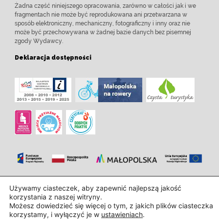
Żadna część niniejszego opracowania, zarówno w całości jak i we
fragmentach nie może być reprodukowana ani przetwarzana w
sposób elektroniczny, mechaniczny, fotograficzny i inny oraz nie
może być przechowywana w żadnej bazie danych bez pisemnej
zgody Wydawcy.
Deklaracja dostępności
Zaprojektowanie i wdrożenie:
InTechHouse.com
Używamy ciasteczek, aby zapewnić najlepszą jakość
korzystania z naszej witryny.
Możesz dowiedzieć się więcej o tym, z jakich plików ciasteczka
korzystamy, i wyłączyć je w
ustawieniach
.