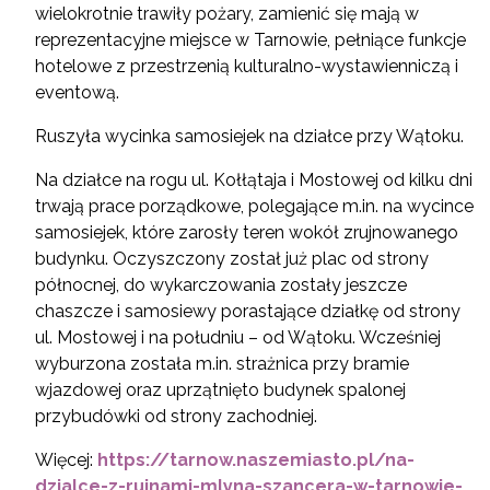
wielokrotnie trawiły pożary, zamienić się mają w
reprezentacyjne miejsce w Tarnowie, pełniące funkcje
hotelowe z przestrzenią kulturalno-wystawienniczą i
eventową.
Ruszyła wycinka samosiejek na działce przy Wątoku.
Na działce na rogu ul. Kołłątaja i Mostowej od kilku dni
trwają prace porządkowe, polegające m.in. na wycince
samosiejek, które zarosły teren wokół zrujnowanego
budynku. Oczyszczony został już plac od strony
północnej, do wykarczowania zostały jeszcze
chaszcze i samosiewy porastające działkę od strony
ul. Mostowej i na południu – od Wątoku. Wcześniej
wyburzona została m.in. strażnica przy bramie
wjazdowej oraz uprzątnięto budynek spalonej
przybudówki od strony zachodniej.
Więcej:
https://tarnow.naszemiasto.pl/na-
dzialce-z-ruinami-mlyna-szancera-w-tarnowie-