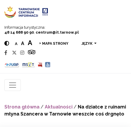
Przejdź do menu
Przejdź do treści
Przejdź do wyszukiwarki
Informacja turystyczna:
48 14 688 90 90
,
centrum@it.tarnow.pl
A
A
A
JĘZYK
MAPA STRONY
Strona główna
/
Aktualności
/
Na działce z ruinami
młyna Szancera w Tarnowie wreszcie coś drgnęło