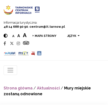
Przejdź do menu
Przejdź do treści
Przejdź do wyszukiwarki
Informacja turystyczna:
48 14 688 90 90
,
centrum@it.tarnow.pl
A
A
A
JĘZYK
MAPA STRONY
Strona główna
/
Aktualności
/
Mury miejskie
zostaną odnowione