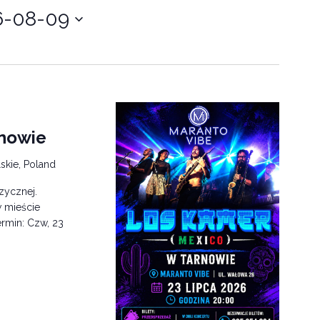
6-08-09
rnowie
skie, Poland
zycznej.
 mieście
ermin: Czw, 23