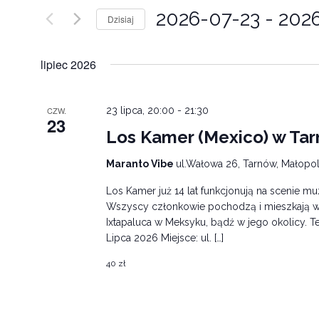
2026-07-23
 - 
202
Dzisiaj
Wybierz
datę.
lipiec 2026
CZW.
23 lipca, 20:00
-
21:30
23
Los Kamer (Mexico) w Ta
Maranto Vibe
ul.Wałowa 26, Tarnów, Małopol
Los Kamer już 14 lat funkcjonują na scenie mu
Wszyscy członkowie pochodzą i mieszkają w
Ixtapaluca w Meksyku, bądź w jego okolicy. T
Lipca 2026 Miejsce: ul. […]
40 zł