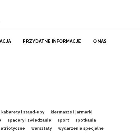
ACJA
PRZYDATNE INFORMACJE
O NAS
kabarety i stand-upy
kiermasze i jarmarki
a
spacery i zwiedzanie
sport
spotkania
patriotyczne
warsztaty
wydarzenia specjalne