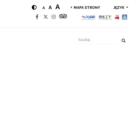
A
A
A
JĘZYK
MAPA STRONY