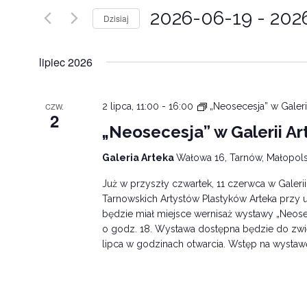
2026-06-19
 - 
202
Dzisiaj
Wybierz
datę.
lipiec 2026
CZW.
2 lipca, 11:00
-
16:00
„Neosecesja” w Galeri
2
„Neosecesja” w Galerii Ar
Galeria Arteka
Wałowa 16, Tarnów, Małopols
Już w przyszły czwartek, 11 czerwca w Galeri
Tarnowskich Artystów Plastyków Arteka przy u
będzie miał miejsce wernisaż wystawy „Neose
o godz. 18. Wystawa dostępna będzie do zwi
lipca w godzinach otwarcia. Wstęp na wystaw