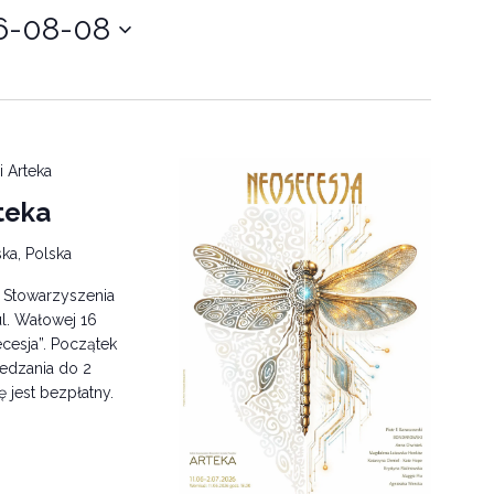
6-08-08
i Arteka
teka
ka, Polska
i Stowarzyszenia
l. Wałowej 16
cesja”. Początek
edzania do 2
ę jest bezpłatny.