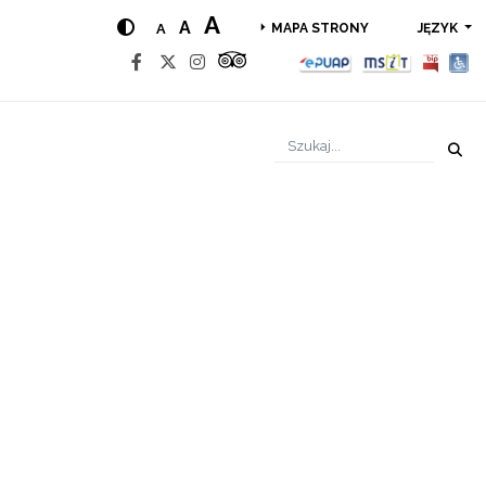
A
A
A
JĘZYK
MAPA STRONY