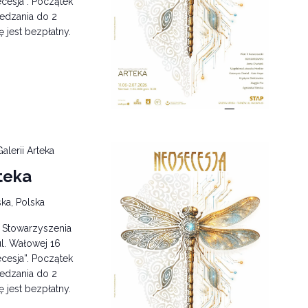
cesja”. Początek
edzania do 2
ę jest bezpłatny.
alerii Arteka
teka
ka, Polska
i Stowarzyszenia
l. Wałowej 16
cesja”. Początek
edzania do 2
ę jest bezpłatny.