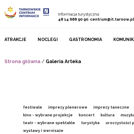
Przejdź do menu
Przejdź do treści
Przejdź do wyszukiwarki
Informacja turystyczna:
48 14 688 90 90
,
centrum@it.tarnow.pl
ATRAKCJE
NOCLEGI
GASTRONOMIA
KOMUNIK
Strona główna
/
Galeria Arteka
festiwale
imprezy plenerowe
imprezy taneczne
kino - wybrane projekcje
koncert
kultura
muzyk
teatr - wybrane spektakle
turystyka
uroczystości 
wystawy i wernisaże