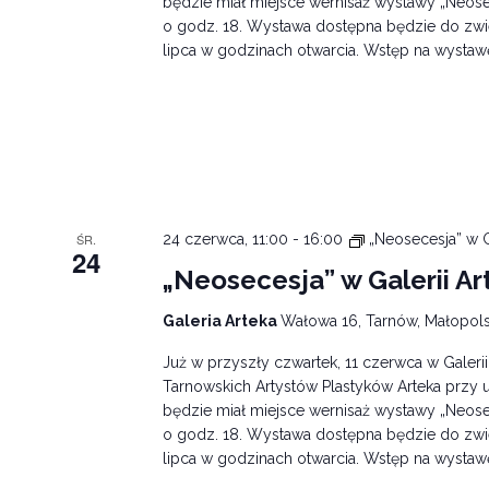
będzie miał miejsce wernisaż wystawy „Neose
o godz. 18. Wystawa dostępna będzie do zwi
lipca w godzinach otwarcia. Wstęp na wystaw
ŚR.
24 czerwca, 11:00
-
16:00
„Neosecesja” w G
24
„Neosecesja” w Galerii Ar
Galeria Arteka
Wałowa 16, Tarnów, Małopols
Już w przyszły czwartek, 11 czerwca w Galeri
Tarnowskich Artystów Plastyków Arteka przy u
będzie miał miejsce wernisaż wystawy „Neose
o godz. 18. Wystawa dostępna będzie do zwi
lipca w godzinach otwarcia. Wstęp na wystaw