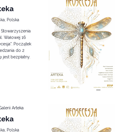
teka
ka, Polska
i Stowarzyszenia
l. Wałowej 16
cesja”. Początek
edzania do 2
ę jest bezpłatny.
alerii Arteka
teka
ka, Polska