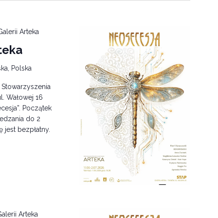
alerii Arteka
teka
ka, Polska
i Stowarzyszenia
l. Wałowej 16
cesja”. Początek
edzania do 2
ę jest bezpłatny.
alerii Arteka