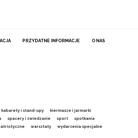
ACJA
PRZYDATNE INFORMACJE
O NAS
kabarety i stand-upy
kiermasze i jarmarki
a
spacery i zwiedzanie
sport
spotkania
patriotyczne
warsztaty
wydarzenia specjalne