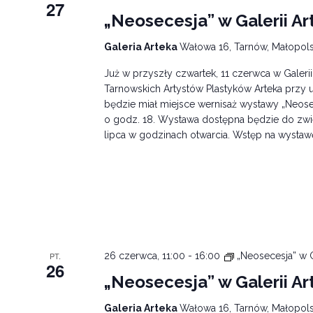
27
„Neosecesja” w Galerii Ar
Galeria Arteka
Wałowa 16, Tarnów, Małopols
Już w przyszły czwartek, 11 czerwca w Galeri
Tarnowskich Artystów Plastyków Arteka przy u
będzie miał miejsce wernisaż wystawy „Neose
o godz. 18. Wystawa dostępna będzie do zwi
lipca w godzinach otwarcia. Wstęp na wystaw
PT.
26 czerwca, 11:00
-
16:00
„Neosecesja” w G
26
„Neosecesja” w Galerii Ar
Galeria Arteka
Wałowa 16, Tarnów, Małopols