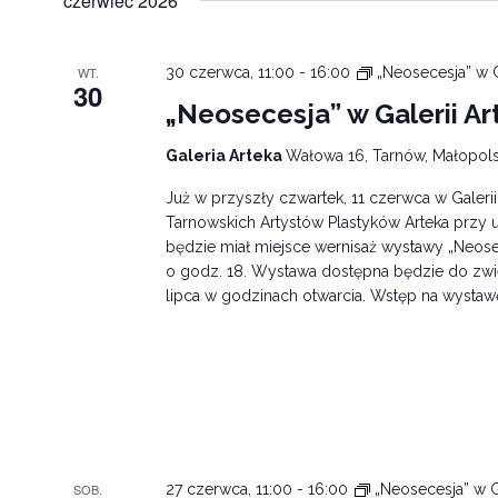
czerwiec 2026
WT.
30 czerwca, 11:00
-
16:00
„Neosecesja” w G
30
„Neosecesja” w Galerii Ar
Galeria Arteka
Wałowa 16, Tarnów, Małopols
Już w przyszły czwartek, 11 czerwca w Galeri
Tarnowskich Artystów Plastyków Arteka przy u
będzie miał miejsce wernisaż wystawy „Neose
o godz. 18. Wystawa dostępna będzie do zwi
lipca w godzinach otwarcia. Wstęp na wystaw
SOB.
27 czerwca, 11:00
-
16:00
„Neosecesja” w G