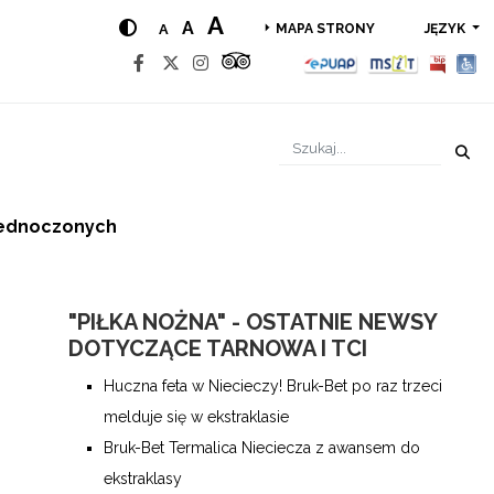
A
A
A
JĘZYK
MAPA STRONY
Zjednoczonych
"PIŁKA NOŻNA" - OSTATNIE NEWSY
DOTYCZĄCE TARNOWA I TCI
Huczna feta w Niecieczy! Bruk-Bet po raz trzeci
melduje się w ekstraklasie
Bruk-Bet Termalica Nieciecza z awansem do
ekstraklasy