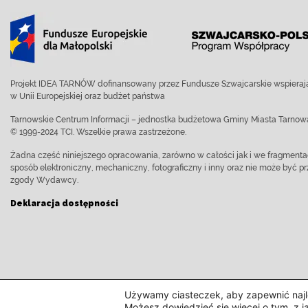
Projekt IDEA TARNÓW dofinansowany przez Fundusze Szwajcarskie wspierają
w Unii Europejskiej oraz budżet państwa
Tarnowskie Centrum Informacji – jednostka budżetowa Gminy Miasta Tarnow
© 1999-2024 TCI. Wszelkie prawa zastrzeżone.
Żadna część niniejszego opracowania, zarówno w całości jak i we fragment
sposób elektroniczny, mechaniczny, fotograficzny i inny oraz nie może być
zgody Wydawcy.
Deklaracja dostępności
Używamy ciasteczek, aby zapewnić najle
Możesz dowiedzieć się więcej o tym, z j