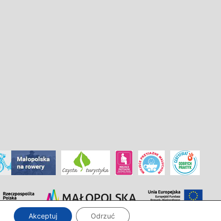
Akceptuj
Odrzuć
Zaprojektowanie i wdrożenie:
InTechHouse.com