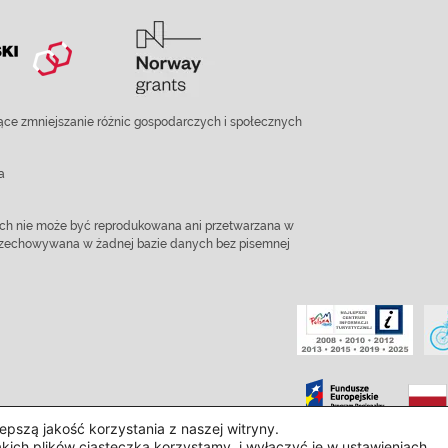
ce zmniejszanie różnic gospodarczych i społecznych
a
ach nie może być reprodukowana ani przetwarzana w
 przechowywana w żadnej bazie danych bez pisemnej
pszą jakość korzystania z naszej witryny.
akich plików ciasteczka korzystamy, i wyłączyć je w
ustawieniach
.