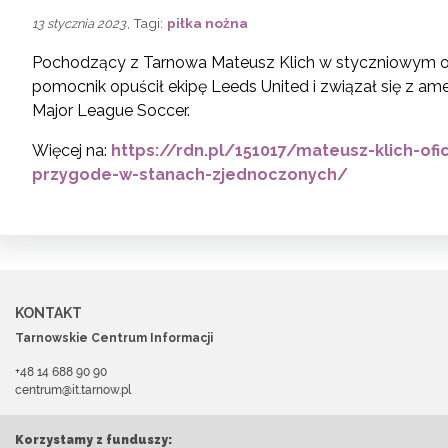
, Tagi:
piłka nożna
13 stycznia 2023
Pochodzący z Tarnowa Mateusz Klich w styczniowym okn
pomocnik opuścił ekipę Leeds United i związał się z 
Major League Soccer.
Więcej na:
https://rdn.pl/151017/mateusz-klich-of
przygode-w-stanach-zjednoczonych/
KONTAKT
Tarnowskie Centrum Informacji
+48 14 688 90 90
centrum@it.tarnow.pl
Korzystamy z funduszy: