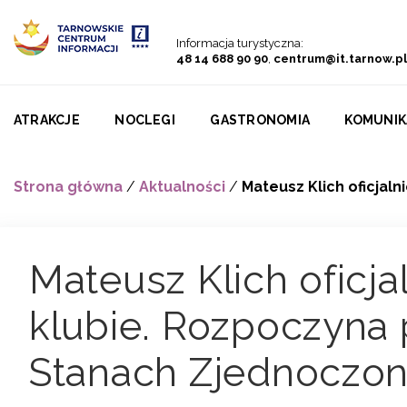
Przejdź do menu
Przejdź do treści
Przejdź do wyszukiwarki
Informacja turystyczna:
48 14 688 90 90
,
centrum@it.tarnow.pl
ATRAKCJE
NOCLEGI
GASTRONOMIA
KOMUNIK
Strona główna
/
Aktualności
/
Mateusz Klich oficja
Mateusz Klich oficj
klubie. Rozpoczyna
Stanach Zjednoczo