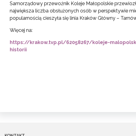
Samorządowy przewoźnik Koleje Małopolskie przewiozły 
największa liczba obsłużonych osób w perspektywie miesi
popularnością cieszyła się linia Kraków Główny – Tarnów
Więcej na:
https://krakow.tvp.pl/62058267/koleje-malopolsk
historii
KONTAKT