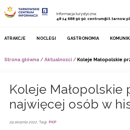
Przejdź do menu
Przejdź do treści
Przejdź do wyszukiwarki
Informacja turystyczna:
48 14 688 90 90
,
centrum@it.tarnow.pl
ATRAKCJE
NOCLEGI
GASTRONOMIA
KOMUNIK
Strona główna
/
Aktualności
/
Koleje Małopolskie prz
Koleje Małopolskie 
najwięcej osób w his
, Tagi:
PKP
29 sierpnia 2022