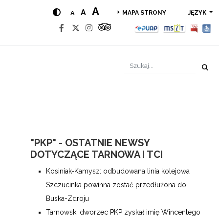
A
A
A
JĘZYK
MAPA STRONY
"PKP" - OSTATNIE NEWSY
DOTYCZĄCE TARNOWA I TCI
Kosiniak-Kamysz: odbudowana linia kolejowa
Szczucinka powinna zostać przedłużona do
Buska-Zdroju
Tarnowski dworzec PKP zyskał imię Wincentego