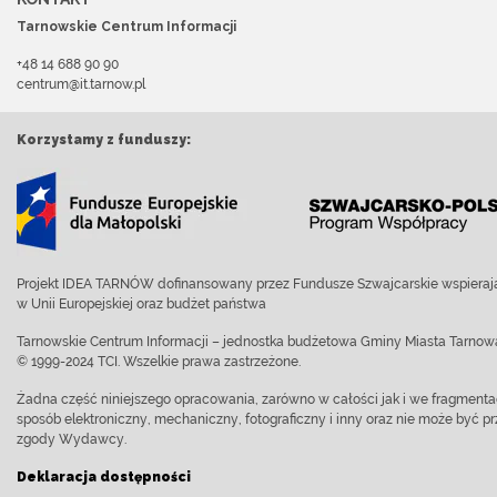
Tarnowskie Centrum Informacji
+48 14 688 90 90
centrum@it.tarnow.pl
Korzystamy z funduszy:
Projekt IDEA TARNÓW dofinansowany przez Fundusze Szwajcarskie wspierają
w Unii Europejskiej oraz budżet państwa
Tarnowskie Centrum Informacji – jednostka budżetowa Gminy Miasta Tarnow
© 1999-2024 TCI. Wszelkie prawa zastrzeżone.
Żadna część niniejszego opracowania, zarówno w całości jak i we fragment
sposób elektroniczny, mechaniczny, fotograficzny i inny oraz nie może być
zgody Wydawcy.
Deklaracja dostępności