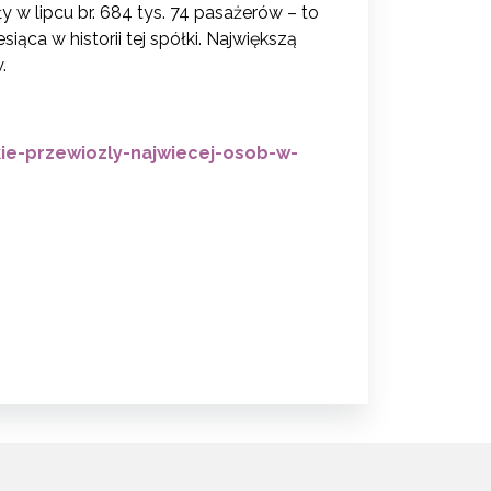
w lipcu br. 684 tys. 74 pasażerów – to
ąca w historii tej spółki. Największą
.
ie-przewiozly-najwiecej-osob-w-