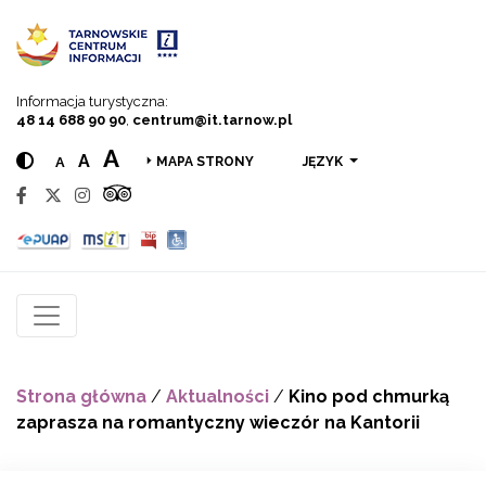
Przejdź do menu
Przejdź do treści
Przejdź do wyszukiwarki
Informacja turystyczna:
48 14 688 90 90
,
centrum@it.tarnow.pl
A
A
A
JĘZYK
MAPA STRONY
Strona główna
/
Aktualności
/
Kino pod chmurką
zaprasza na romantyczny wieczór na Kantorii