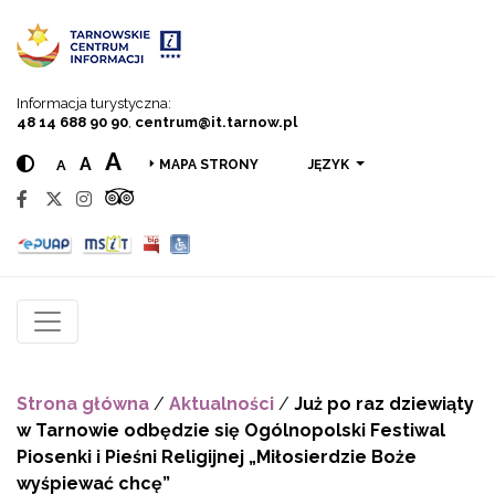
Przejdź do menu
Przejdź do treści
Przejdź do wyszukiwarki
Informacja turystyczna:
48 14 688 90 90
,
centrum@it.tarnow.pl
A
A
A
JĘZYK
MAPA STRONY
Strona główna
/
Aktualności
/
Już po raz dziewiąty
w Tarnowie odbędzie się Ogólnopolski Festiwal
Piosenki i Pieśni Religijnej „Miłosierdzie Boże
wyśpiewać chcę”