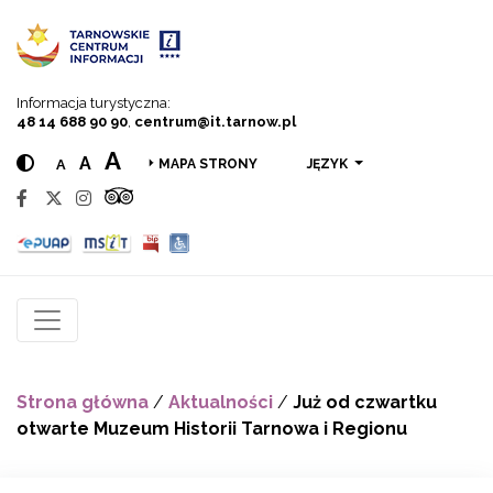
Przejdź do menu
Przejdź do treści
Przejdź do wyszukiwarki
Informacja turystyczna:
48 14 688 90 90
,
centrum@it.tarnow.pl
A
A
A
JĘZYK
MAPA STRONY
Strona główna
/
Aktualności
/
Już od czwartku
otwarte Muzeum Historii Tarnowa i Regionu