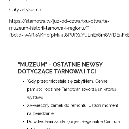
Cały artykuł na:
https://starnowa.tv/juz-od-czwartku-otwarte-
muzeum-historii-tarnowa-i-regionu/?
fbclid=IwAR3AKHcfpM54t8PUfXuYULnEx8rn8VfDE5F
"MUZEUM" - OSTATNIE NEWSY
DOTYCZĄCE TARNOWA I TCI
‘Gdy przedmiot staje się zabytkiem’. Cenne
pamiątki rodzinne Tarnowian stworzą unikatową
wystawę
XV-wieczny zamek do remontu. Ostatni moment
na zwiedzanie
Do odwołania zamknięte jest Regionalne Centrum