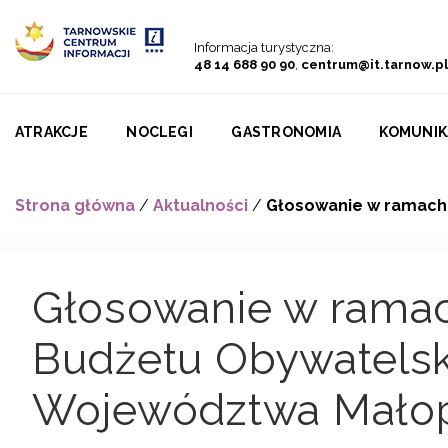
Przejdź do menu
Przejdź do treści
Przejdź do wyszukiwarki
Informacja turystyczna:
48 14 688 90 90
,
centrum@it.tarnow.pl
ATRAKCJE
NOCLEGI
GASTRONOMIA
KOMUNIK
Strona główna
/
Aktualności
/
Głosowanie w ramach 
Głosowanie w ramach
Budżetu Obywatels
Województwa Małop