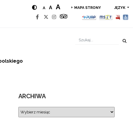
A
A
A
JĘZYK
MAPA STRONY
polskiego
ARCHIWA