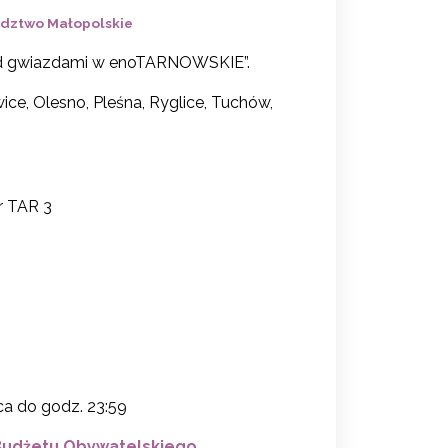
dztwo Małopolskie
pod gwiazdami w enoTARNOWSKIE”.
ce, Olesno, Pleśna, Ryglice, Tuchów,
 TAR 3
ca do godz. 23:59
 Budżetu Obywatelskiego