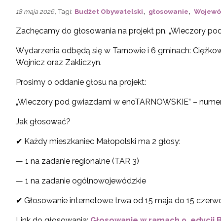
,
,
, Tagi:
Budżet Obywatelski
głosowanie
Wojewó
18 maja 2026
Zachęcamy do głosowania na projekt pn. „Wieczory 
Wydarzenia odbędą się w Tarnowie i 6 gminach: Ciężkowi
Wojnicz oraz Zakliczyn.
Prosimy o oddanie głosu na projekt:
„Wieczory pod gwiazdami w enoTARNOWSKIE” – numer
Jak głosować?
✔ Każdy mieszkaniec Małopolski ma 2 głosy:
— 1 na zadanie regionalne (TAR 3)
— 1 na zadanie ogólnowojewódzkie
✔ Głosowanie internetowe trwa od 15 maja do 15 czerw
Link do głosowania:
Głosowanie w ramach 9. edycji