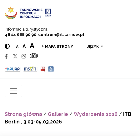
Przejdź do menu
Przejdź do treści
Przejdź do wyszukiwarki
Informacja turystyczna:
48 14 688 90 90
,
centrum@it.tarnow.pl
A
A
A
JĘZYK
MAPA STRONY
Strona główna
/
Gallerie
/
Wydarzenia 2026
/
ITB
Berlin , 3.03-05.03.2026