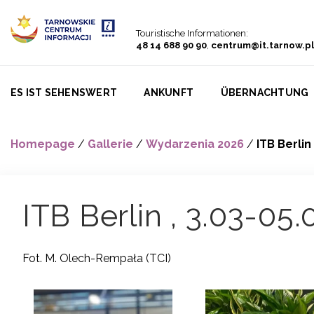
Go to menu
Go to content
Go to search
Touristische Informationen:
48 14 688 90 90
,
centrum@it.tarnow.pl
ES IST SEHENSWERT
ANKUNFT
ÜBERNACHTUNG
Homepage
/
Gallerie
/
Wydarzenia 2026
/
ITB Berlin
ITB Berlin , 3.03-05
Fot. M. Olech-Rempała (TCI)