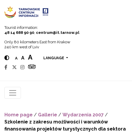
Go to menu
Go to content
Go to search
Tourist information:
48 14 688 90 90
,
centrum@it.tarnow.pl
Only 80 kilometers East from Krakow
240 km west of Lviv
A
A
A
LANGUAGE
Home page
/
Gallerie
/
Wydarzenia 2007
/
Szkolenie z zakresu możliwości i warunków
finansowania projektów turystycznych dla sektora