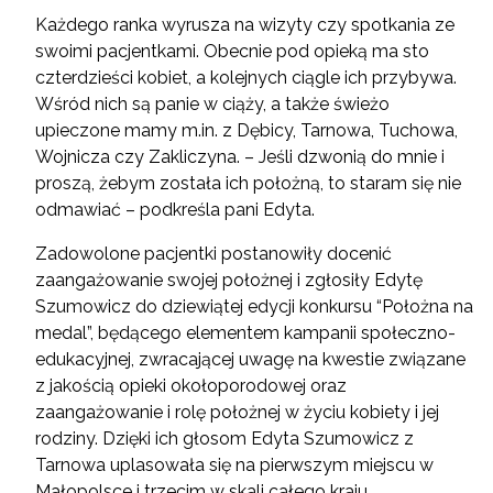
Każdego ranka wyrusza na wizyty czy spotkania ze
swoimi pacjentkami. Obecnie pod opieką ma sto
czterdzieści kobiet, a kolejnych ciągle ich przybywa.
Wśród nich są panie w ciąży, a także świeżo
upieczone mamy m.in. z Dębicy, Tarnowa, Tuchowa,
Wojnicza czy Zakliczyna. – Jeśli dzwonią do mnie i
proszą, żebym została ich położną, to staram się nie
odmawiać – podkreśla pani Edyta.
Zadowolone pacjentki postanowiły docenić
zaangażowanie swojej położnej i zgłosiły Edytę
Szumowicz do dziewiątej edycji konkursu “Położna na
medal”, będącego elementem kampanii społeczno-
edukacyjnej, zwracającej uwagę na kwestie związane
z jakością opieki okołoporodowej oraz
zaangażowanie i rolę położnej w życiu kobiety i jej
rodziny. Dzięki ich głosom Edyta Szumowicz z
Tarnowa uplasowała się na pierwszym miejscu w
Małopolsce i trzecim w skali całego kraju.