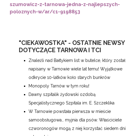
szumowicz-z-tarnowa-jedna-z-najlepszych-
poloznych-w/ar/c1-9198853
"CIEKAWOSTKA" - OSTATNIE NEWSY
DOTYCZĄCE TARNOWA I TCI
Znaleźli nad Bałtykiem list w butelce, który został
napisany w Tarnowie wiele lat temu! Wyjątkowe
odkrycie 10-latków koło starych bunkrów
Monopoly Tarnów w tym roku!
Dawny szpitalik żydowski ozdobą
Specjalistycznego Szpitala im. E. Szczeklika
W Tarnowie powstała pierwsza w mieście
samoobsługowa… myjnia dla psów. Właściciele
czworonogów mogą z niej korzystać siedem dni