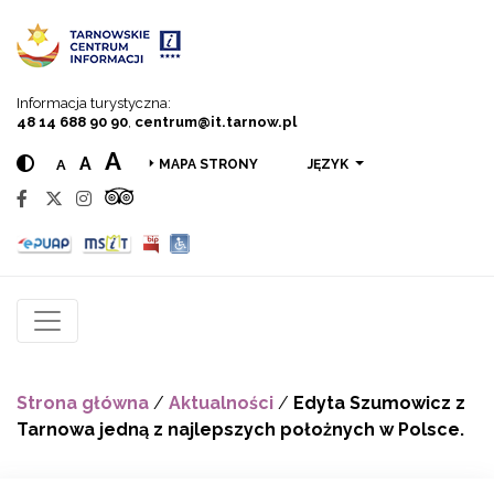
Przejdź do menu
Przejdź do treści
Przejdź do wyszukiwarki
Informacja turystyczna:
48 14 688 90 90
,
centrum@it.tarnow.pl
A
A
A
JĘZYK
MAPA STRONY
Strona główna
/
Aktualności
/
Edyta Szumowicz z
Tarnowa jedną z najlepszych położnych w Polsce.