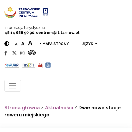
Przejdź do menu
Przejdź do treści
Przejdź do wyszukiwarki
Informacja turystyczna:
48 14 688 90 90
,
centrum@it.tarnow.pl
A
A
A
JĘZYK
MAPA STRONY
Strona główna
/
Aktualności
/
Dwie nowe stacje
roweru miejskiego