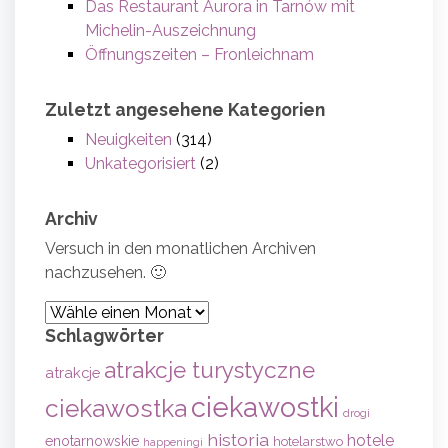
Das Restaurant Aurora in Tarnów mit
Michelin-Auszeichnung
Öffnungszeiten – Fronleichnam
Zuletzt angesehene Kategorien
Neuigkeiten
(314)
Unkategorisiert
(2)
Archiv
Versuch in den monatlichen Archiven
nachzusehen. 🙂
Archiv
Schlagwörter
atrakcje turystyczne
atrakcje
ciekawostki
ciekawostka
drogi
historia
hotele
enotarnowskie
hotelarstwo
happeningi