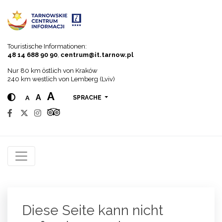
Go to menu
Go to content
Go to search
Touristische Informationen:
48 14 688 90 90
,
centrum@it.tarnow.pl
Nur 80 km östlich von Kraków
240 km westlich von Lemberg (Lviv)
A
A
A
SPRACHE
Diese Seite kann nicht