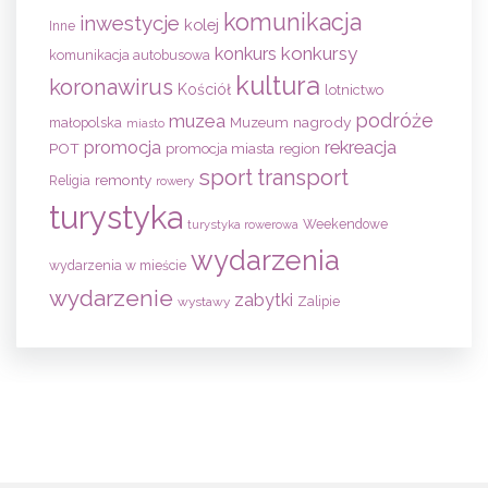
komunikacja
inwestycje
kolej
Inne
konkursy
konkurs
komunikacja autobusowa
kultura
koronawirus
Kościół
lotnictwo
podróże
muzea
nagrody
małopolska
Muzeum
miasto
promocja
rekreacja
POT
promocja miasta
region
sport
transport
remonty
Religia
rowery
turystyka
Weekendowe
turystyka rowerowa
wydarzenia
wydarzenia w mieście
wydarzenie
zabytki
wystawy
Zalipie