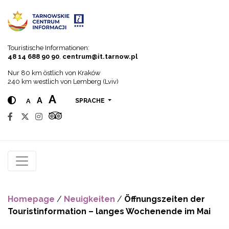
Go to menu
Go to content
Go to search
Touristische Informationen:
48 14 688 90 90
,
centrum@it.tarnow.pl
Nur 80 km östlich von Kraków
240 km westlich von Lemberg (Lviv)
A
A
A
SPRACHE
Homepage
/
Neuigkeiten
/
Öffnungszeiten der
Touristinformation – langes Wochenende im Mai