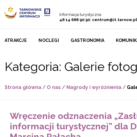
Przejdź do menu
Przejdź do treści
Przejdź do wyszukiwarki
Informacja turystyczna:
48 14 688 90 90
,
centrum@it.tarnow.pl
ATRAKCJE
NOCLEGI
GASTRONOMIA
KOMUNIK
Kategoria:
Galerie fotogr
Strona główna
/
O nas
/
Nagrody i wyróżnienia
/
Gale
Wręczenie odznaczenia „Zas
informacji turystycznej” dla 
Marcina Pałacha