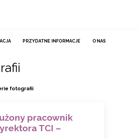
ACJA
PRZYDATNE INFORMACJE
O NAS
afii
rie fotografii
łużony pracownik
Dyrektora TCI –