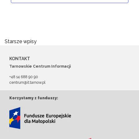
Nawigacja
Starsze wpisy
po
KONTAKT
wpisach
Tarnowskie Centrum Informacji
+48 14 688 90 90
centrum@it.tarnow.pl
Korzystamy z funduszy: