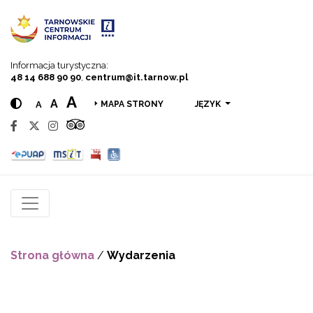
Przejdź do menu
Przejdź do treści
Przejdź do wyszukiwarki
Informacja turystyczna:
48 14 688 90 90
,
centrum@it.tarnow.pl
A
A
A
JĘZYK
MAPA STRONY
Strona główna
/
Wydarzenia