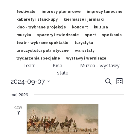
festiwale
imprezy plenerowe
imprezy taneczne
kabarety i stand-upy
kiermasze i jarmarki
kino - wybrane projekcje
koncert
kultura
muzyka
spacery i zwiedzanie
sport
spotkania
teatr - wybrane spektakle
turystyka
uroczystości patriotyczne
warsztaty
wydarzenia specjalne
wystawy i wernisaże
Teatr
Kina
Muzea - wystawy
stałe
Wydar
wyd
2024-09-07
Wyszukaj
Lista
Wybierz
Wid
Nawig
maj 2026
datę.
naw
po
CZW.
7
wyszu
i