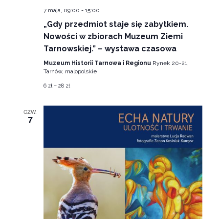
7 maja, 09:00
-
15:00
„Gdy przedmiot staje się zabytkiem.
Nowości w zbiorach Muzeum Ziemi
Tarnowskiej.” – wystawa czasowa
Muzeum Historii Tarnowa i Regionu
Rynek 20-21,
Tarnów, malopolskie
6 zł – 28 zł
CZW.
7