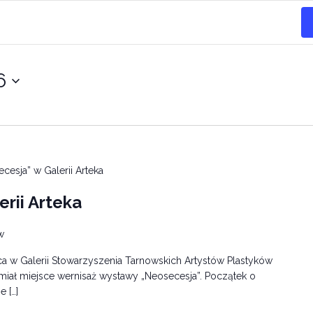
6
cesja” w Galerii Arteka
rii Arteka
w
ca w Galerii Stowarzyszenia Tarnowskich Artystów Plastyków
 miał miejsce wernisaż wystawy „Neosecesja”. Początek o
 […]