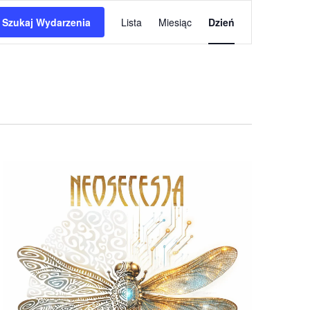
wydarzenia
Szukaj Wydarzenia
Lista
Miesiąc
Dzień
Widoki
nawigacja