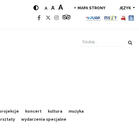
A
A
A
JĘZYK
MAPA STRONY
projekcje
koncert
kultura
muzyka
rsztaty
wydarzenia specjalne