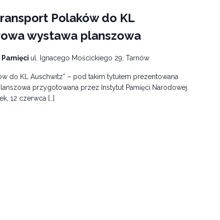
ransport Polaków do KL
erowa wystawa planszowa
 Pamięci
ul. Ignacego Mościckiego 29, Tarnów
ów do KL Auschwitz” – pod takim tytułem prezentowana
anszowa przygotowana przez Instytut Pamięci Narodowej.
ek, 12 czerwca […]