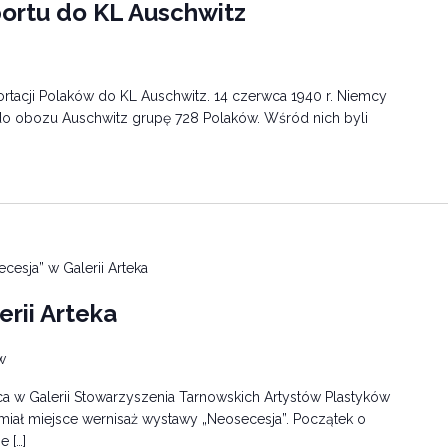
sportu do KL Auschwitz
ortacji Polaków do KL Auschwitz. 14 czerwca 1940 r. Niemcy
 do obozu Auschwitz grupę 728 Polaków. Wśród nich byli
cesja” w Galerii Arteka
rii Arteka
w
ca w Galerii Stowarzyszenia Tarnowskich Artystów Plastyków
 miał miejsce wernisaż wystawy „Neosecesja”. Początek o
 […]