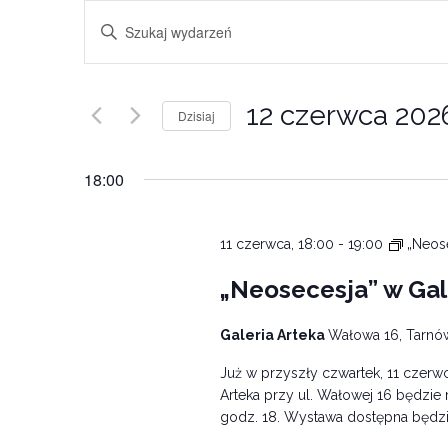
Wydarzenia
Wpisz
Nawigacja
słowo
kluczowe.
po
Szukaj
12 czerwca 202
Dzisiaj
wg
wyszukiwaniu
słowa
Wybierz
i
kluczowego
datę.
18:00
Wydarzenia.
widokach
11 czerwca, 18:00
-
19:00
„Neose
„Neosecesja” w Gale
Galeria Arteka
Wałowa 16, Tarnó
Już w przyszły czwartek, 11 czerw
Arteka przy ul. Wałowej 16 będzie
godz. 18. Wystawa dostępna będzie