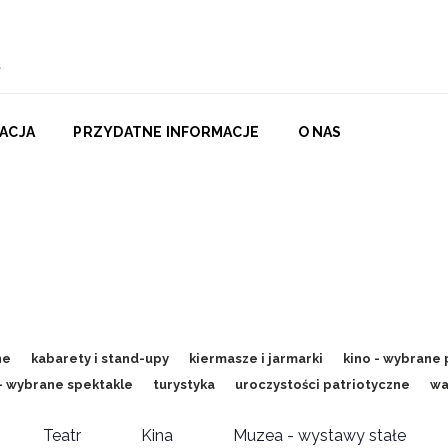
ACJA
PRZYDATNE INFORMACJE
O NAS
ne
kabarety i stand-upy
kiermasze i jarmarki
kino - wybrane 
 - wybrane spektakle
turystyka
uroczystości patriotyczne
wa
Teatr
Kina
Muzea - wystawy stałe