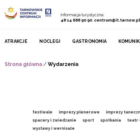
Przejdź do menu
Przejdź do treści
Przejdź do wyszukiwarki
Informacja turystyczna:
48 14 688 90 90
,
centrum@it.tarnow.pl
ATRAKCJE
NOCLEGI
GASTRONOMIA
KOMUNIK
Strona główna
/
Wydarzenia
festiwale
imprezy plenerowe
imprezy tanecz
spacery i zwiedzanie
sport
spotkania
teatr
wystawy i wernisaże