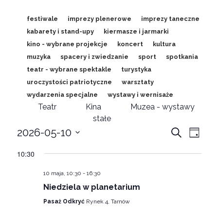
festiwale
imprezy plenerowe
imprezy taneczne
kabarety i stand-upy
kiermasze i jarmarki
kino - wybrane projekcje
koncert
kultura
muzyka
spacery i zwiedzanie
sport
spotkania
teatr - wybrane spektakle
turystyka
uroczystości patriotyczne
warsztaty
wydarzenia specjalne
wystawy i wernisaże
Teatr
Kina
Muzea - wystawy
stałe
Wydar
wyd
2026-05-10
Wyszukaj
Dzień
Wybierz
Wid
Nawig
10:30
datę.
naw
po
10 maja, 10:30
-
16:30
wyszu
Niedziela w planetarium
Pasaż Odkryć
Rynek 4, Tarnów
i