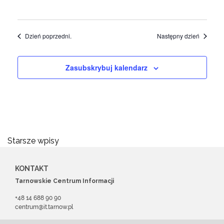
Dzień poprzedni.
Następny dzień
Zasubskrybuj kalendarz
Nawigacja
Starsze wpisy
po
KONTAKT
wpisach
Tarnowskie Centrum Informacji
+48 14 688 90 90
centrum@it.tarnow.pl