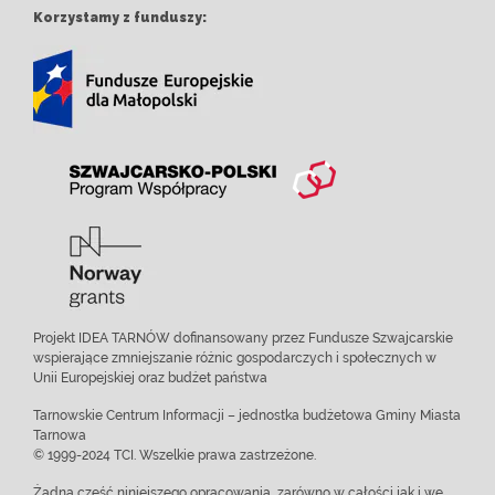
Korzystamy z funduszy:
Projekt IDEA TARNÓW dofinansowany przez Fundusze Szwajcarskie
wspierające zmniejszanie różnic gospodarczych i społecznych w
Unii Europejskiej oraz budżet państwa
Tarnowskie Centrum Informacji – jednostka budżetowa Gminy Miasta
Tarnowa
© 1999-2024 TCI. Wszelkie prawa zastrzeżone.
Żadna część niniejszego opracowania, zarówno w całości jak i we