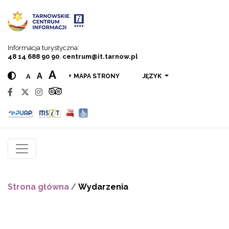
Przejdź do menu
Przejdź do treści
Przejdź do wyszukiwarki
Informacja turystyczna:
48 14 688 90 90
,
centrum@it.tarnow.pl
A
A
A
JĘZYK
MAPA STRONY
Strona główna
/
Wydarzenia