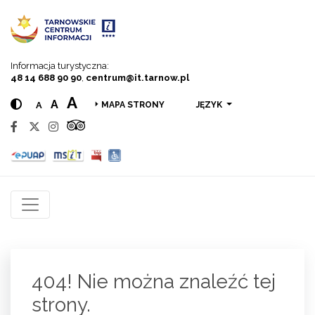
Przejdź do menu
Przejdź do treści
Przejdź do wyszukiwarki
Informacja turystyczna:
48 14 688 90 90
,
centrum@it.tarnow.pl
A
A
A
JĘZYK
MAPA STRONY
404! Nie można znaleźć tej
strony.