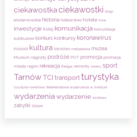
ciekawostki
ciekawostka
drogi
historia
hotele
enotarnowskie
hotelarstwo
Inne
komunikacja
inwestycje
kolej
komunikacja
koronawirus
konkursy
konkurs
autobusowa
kultura
muzea
Kościół
lotnictwo
małopolska
podróże
promocja
nagrody
POT
Muzeum
promocja
sport
rekreacja
remonty
miasta
region
Religia
rowery
turystyka
Tarnów
TCI
transport
Weekendowe wydarzenia w mieście
turystyka rowerowa
wydarzenia
wydarzenie
wystawy
zabytki
Zalipie