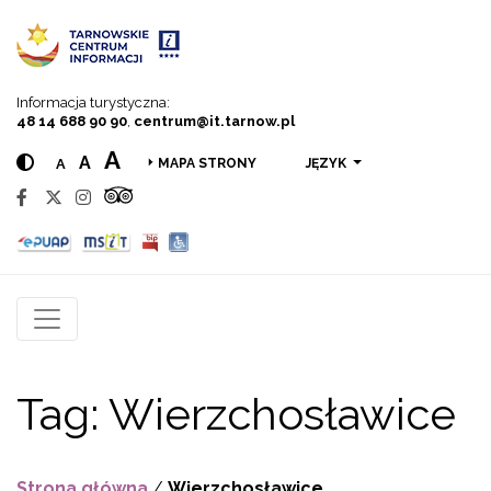
Przejdź do menu
Przejdź do treści
Przejdź do wyszukiwarki
Informacja turystyczna:
48 14 688 90 90
,
centrum@it.tarnow.pl
A
A
A
JĘZYK
MAPA STRONY
Tag:
Wierzchosławice
Strona główna
/
Wierzchosławice