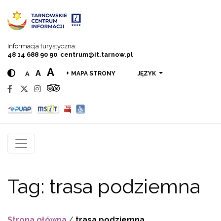
Przejdź do menu
Przejdź do treści
Przejdź do wyszukiwarki
Informacja turystyczna:
48 14 688 90 90
,
centrum@it.tarnow.pl
A
A
A
JĘZYK
MAPA STRONY
Tag:
trasa podziemna
Strona główna
/
trasa podziemna