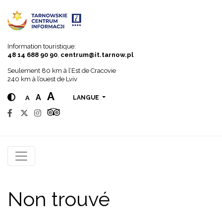
Go to menu
Go to content
Go to search
Information touristique:
48 14 688 90 90
,
centrum@it.tarnow.pl
Seulement 80 km à l’Est de Cracovie
240 km à l’ouest de Lviv
A
A
A
LANGUE
Non trouvé