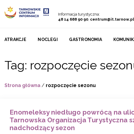
Przejdź do menu
Przejdź do treści
Przejdź do wyszukiwarki
Informacja turystyczna:
48 14 688 90 90
,
centrum@it.tarnow.pl
ATRAKCJE
NOCLEGI
GASTRONOMIA
KOMUNIK
Tag:
rozpoczęcie sezon
Strona główna
/
rozpoczęcie sezonu
Enomeleksy niedługo powrócą na ulic
Tarnowska Organizacja Turystyczna s
nadchodzący sezon