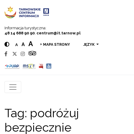
Przejdź do menu
Przejdź do treści
Przejdź do wyszukiwarki
Informacja turystyczna:
48 14 688 90 90
,
centrum@it.tarnow.pl
A
A
A
JĘZYK
MAPA STRONY
Tag:
podróżuj
bezpiecznie