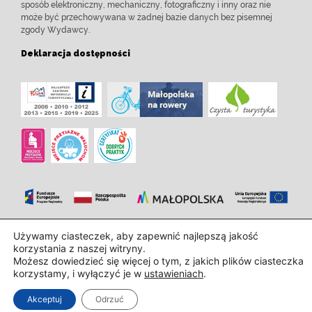
sposób elektroniczny, mechaniczny, fotograficzny i inny oraz nie
może być przechowywana w żadnej bazie danych bez pisemnej
zgody Wydawcy.
Deklaracja dostępności
Używamy ciasteczek, aby zapewnić najlepszą jakość
Zaprojektowanie i wdrożenie:
InTechHouse.com
korzystania z naszej witryny.
Możesz dowiedzieć się więcej o tym, z jakich plików ciasteczka
korzystamy, i wyłączyć je w
ustawieniach
.
Akceptuj
Odrzuć