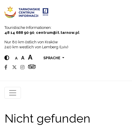
Go to menu
Go to content
Go to search
Touristische Informationen:
48 14 688 90 90
,
centrum@it.tarnow.pl
Nur 80 km östlich von Kraków
240 km westlich von Lemberg (Lviv)
A
A
A
SPRACHE
Nicht gefunden